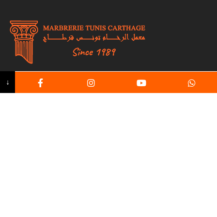
↓
Fondée en 1989, Marbrerie Tunis Carthage s’engage à
transformer les pierres naturelles de Tunisie en
œuvres d’art intemporelles.
Liens utiles
Usine
Produits