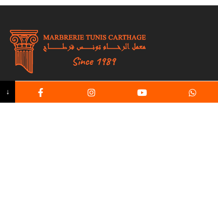
↓
Fondée en 1989, Marbrerie Tunis Carthage s’engage à
transformer les pierres naturelles de Tunisie en
œuvres d’art intemporelles.
Liens utiles
Usine
Produits